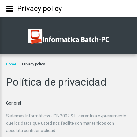
Privacy policy
Home
Privacy policy
|
Política
de
privacidad
General
Sistemas Informáticos JCB 2002 S.L. garantiza expresamente
que los datos que usted nos facilite son mantenidos con
absoluta confidencialidad.