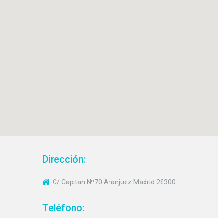
Dirección:
C/ Capitan Nº70 Aranjuez Madrid 28300
Teléfono: